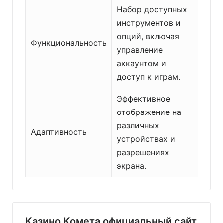
Набор доступных
инструментов и
опций, включая
Функциональность
управление
аккаунтом и
доступ к играм.
Эффективное
отображение на
различных
Адаптивность
устройствах и
разрешениях
экрана.
Казино Комета официальный сайт