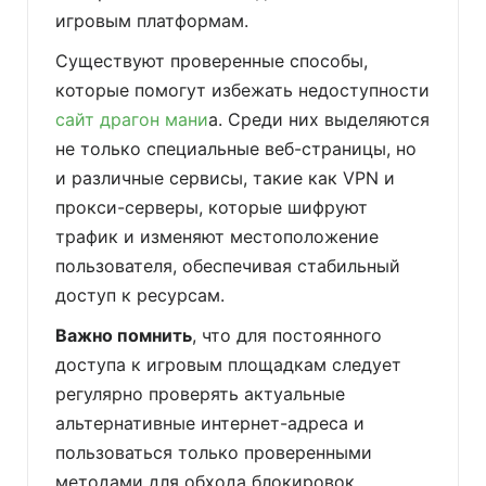
игровым платформам.
Существуют проверенные способы,
которые помогут избежать недоступности
сайт драгон мани
а. Среди них выделяются
не только специальные веб-страницы, но
и различные сервисы, такие как VPN и
прокси-серверы, которые шифруют
трафик и изменяют местоположение
пользователя, обеспечивая стабильный
доступ к ресурсам.
Важно помнить
, что для постоянного
доступа к игровым площадкам следует
регулярно проверять актуальные
альтернативные интернет-адреса и
пользоваться только проверенными
методами для обхода блокировок.