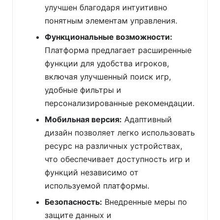
улучшен благодаря интуитивно
понятным элементам управления.
Функциональные возможности:
Платформа предлагает расширенные
функции для удобства игроков,
включая улучшенный поиск игр,
удобные фильтры и
персонализированные рекомендации.
Мобильная версия:
Адаптивный
дизайн позволяет легко использовать
ресурс на различных устройствах,
что обеспечивает доступность игр и
функций независимо от
используемой платформы.
Безопасность:
Внедренные меры по
защите данных и