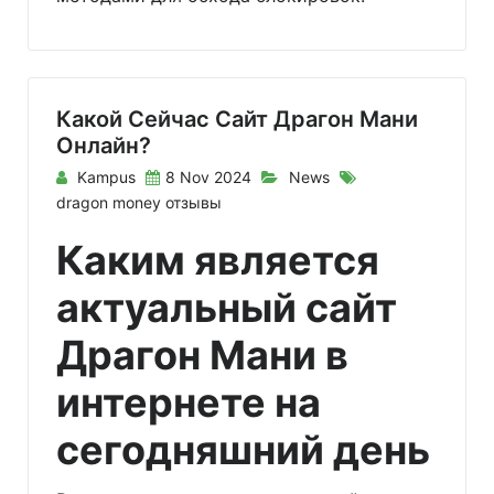
Какой Сейчас Сайт Драгон Мани
Онлайн?
Kampus
8 Nov 2024
News
dragon money отзывы
Каким является
актуальный сайт
Драгон Мани в
интернете на
сегодняшний день