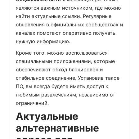
являются важным источником, где можно
найти актуальные ссылки. Регулярные
обновления в официальных сообществах и
каналах помогают оперативно получать
нужную информацию.
Кроме того, можно воспользоваться
специальными приложениями, которые
обеспечивают обход блокировок и
стабильное соединение. Установив такое
ПО, вы всегда будете иметь доступ к
любимым развлечениям, независимо от
ограничений.
Актуальные
альтернативные