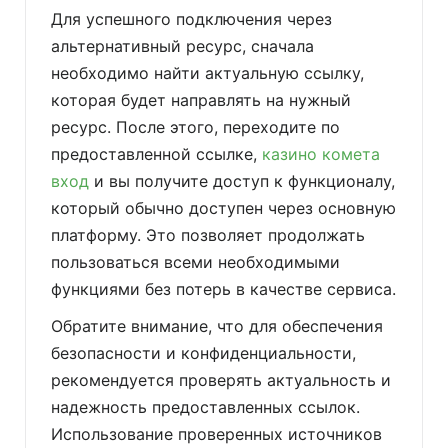
Для успешного подключения через
альтернативный ресурс, сначала
необходимо найти актуальную ссылку,
которая будет направлять на нужный
ресурс. После этого, переходите по
предоставленной ссылке,
казино комета
вход
и вы получите доступ к функционалу,
который обычно доступен через основную
платформу. Это позволяет продолжать
пользоваться всеми необходимыми
функциями без потерь в качестве сервиса.
Обратите внимание, что для обеспечения
безопасности и конфиденциальности,
рекомендуется проверять актуальность и
надежность предоставленных ссылок.
Использование проверенных источников