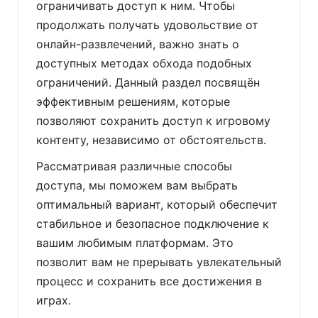
ограничивать доступ к ним. Чтобы
продолжать получать удовольствие от
онлайн-развлечений, важно знать о
доступных методах обхода подобных
ограничений. Данный раздел посвящён
эффективным решениям, которые
позволяют сохранить доступ к игровому
контенту, независимо от обстоятельств.
Рассматривая различные способы
доступа, мы поможем вам выбрать
оптимальный вариант, который обеспечит
стабильное и безопасное подключение к
вашим любимым платформам. Это
позволит вам не прерывать увлекательный
процесс и сохранить все достижения в
играх.