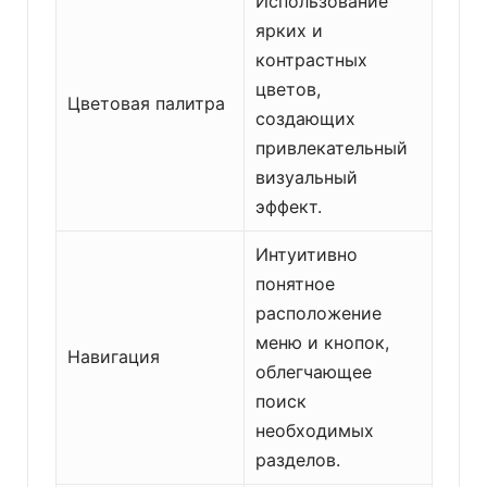
Использование
ярких и
контрастных
цветов,
Цветовая палитра
создающих
привлекательный
визуальный
эффект.
Интуитивно
понятное
расположение
меню и кнопок,
Навигация
облегчающее
поиск
необходимых
разделов.