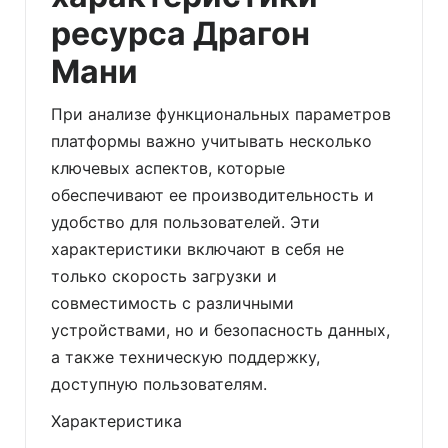
ресурса Драгон
Мани
При анализе функциональных параметров
платформы важно учитывать несколько
ключевых аспектов, которые
обеспечивают ее производительность и
удобство для пользователей. Эти
характеристики включают в себя не
только скорость загрузки и
совместимость с различными
устройствами, но и безопасность данных,
а также техническую поддержку,
доступную пользователям.
Характеристика