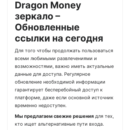
Dragon Money
зеркало –
Обновленные
ссылки на сегодня
Для того чтобы продолжать пользоваться
всеми любимыми развлечениями и
возможностями, важно иметь актуальные
данные для доступа. Регулярное
обновление необходимой информации
гарантирует бесперебойный доступ к
платформе, даже если основной источник
временно недоступен.
Мы предлагаем свежие решения
для тех,
кто ищет альтернативные пути входа.