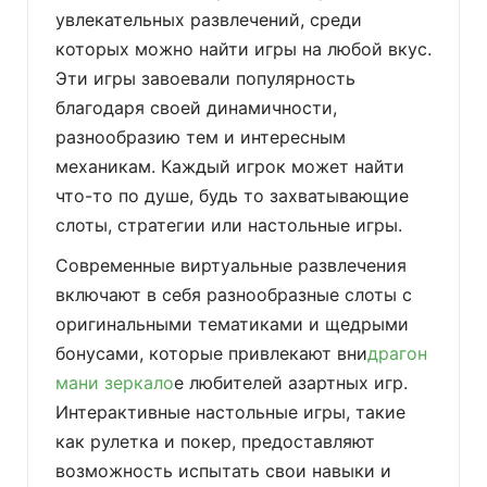
увлекательных развлечений, среди
которых можно найти игры на любой вкус.
Эти игры завоевали популярность
благодаря своей динамичности,
разнообразию тем и интересным
механикам. Каждый игрок может найти
что-то по душе, будь то захватывающие
слоты, стратегии или настольные игры.
Современные виртуальные развлечения
включают в себя разнообразные слоты с
оригинальными тематиками и щедрыми
бонусами, которые привлекают вни
драгон
мани зеркало
е любителей азартных игр.
Интерактивные настольные игры, такие
как рулетка и покер, предоставляют
возможность испытать свои навыки и