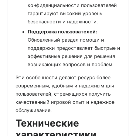
конфиденциальности пользователей
гарантируют высокий уровень
безопасности и надежности.
Поддержка пользователей:
Обновленный раздел помощи и
поддержки предоставляет быстрые и
эффективные решения для решения
возникающих вопросов и проблем.
Эти особенности делают ресурс более
современным, удобным и надежным для
пользователей, стремящихся получить
качественный игровой опыт и надежное
обслуживание.
Технические
характеристики