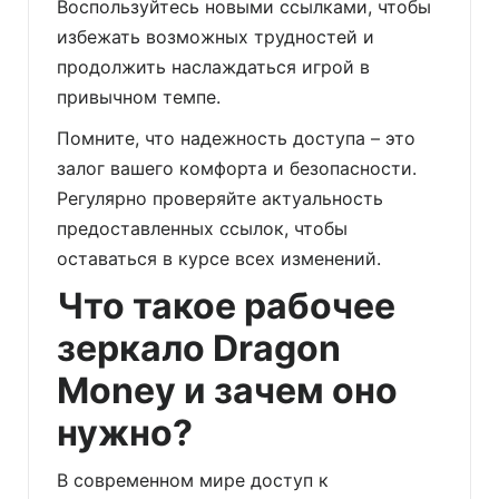
Воспользуйтесь новыми ссылками, чтобы
избежать возможных трудностей и
продолжить наслаждаться игрой в
привычном темпе.
Помните, что надежность доступа – это
залог вашего комфорта и безопасности.
Регулярно проверяйте актуальность
предоставленных ссылок, чтобы
оставаться в курсе всех изменений.
Что такое рабочее
зеркало Dragon
Money и зачем оно
нужно?
В современном мире доступ к