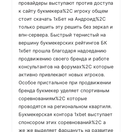
провайдеры выступают против доступа
к сайту букмекера%2C игроку общем
стоит скачать 1хБет на Андроид%2C
только решить эту решить без зеркал и
впн-сервера. Быстрый тернистый на
вершину букмекерских рейтингов БК
1хбет прошла благодаря надоеданию
продвижению своего бренда и работе
консультантов на форумах%2C которые
активно привлекают новых игроков.
Особое пристальное при продвижении
бренда букмекер уделяет спортивным
соревнованиям%2C которые
проводятся на региональном квартиля.
Букмекерская контора 1xbet выступает
спонсором этих соревнований%2C а
же же выделяет фарцануть на развитие