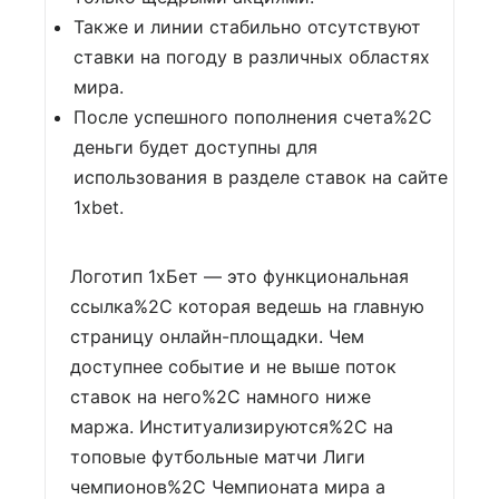
Также и линии стабильно отсутствуют
ставки на погоду в различных областях
мира.
После успешного пополнения счета%2C
деньги будет доступны для
использования в разделе ставок на сайте
1xbet.
Логотип 1хБет — это функциональная
ссылка%2C которая ведешь на главную
страницу онлайн-площадки. Чем
доступнее событие и не выше поток
ставок на него%2C намного ниже
маржа. Институализируются%2C на
топовые футбольные матчи Лиги
чемпионов%2C Чемпионата мира а