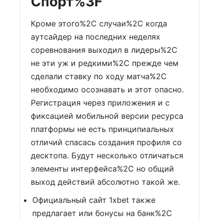
Спорт%3F
Кроме этого%2C случаи%2C когда
аутсайдер на последних неделях
соревнования выходил в лидеры%2C
не эти уж и редкими%2C прежде чем
сделали ставку по ходу матча%2C
необходимо осознавать и этот опасно.
Регистрация через приложения и с
фиксацией мобильной версии ресурса
платформы не есть принципиальных
отличий спасась создания профиля со
десктопа. Будут несколько отличаться
элементы интерфейса%2C но общий
выход действий абсолютно такой же.
Официальный сайт 1xbet также
предлагает или бонусы на банк%2C