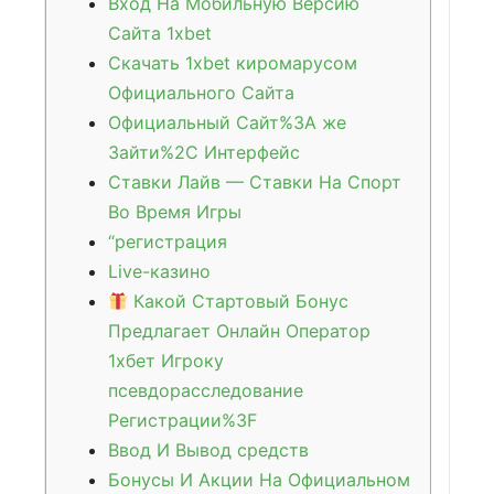
Вход На Мобильную Версию
Сайта 1xbet
Скачать 1xbet киромарусом
Официального Сайта
Официальный Сайт%3A же
Зайти%2C Интерфейс
Ставки Лайв — Ставки На Спорт
Во Время Игры
“регистрация
Live-казино
Какой Стартовый Бонус
Предлагает Онлайн Оператор
1хбет Игроку
псевдорасследование
Регистрации%3F
Ввод И Вывод средств
Бонусы И Акции На Официальном