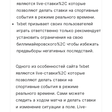
являются live-ставки%2C которые
позволяют делать ставки на спортивные
события в режиме реального времени.
1xbet призывает своих пользователей
играть ответственно только рекомендует
установить ограничения на свою
биллимайеровского%2C чтобы избежать
предвыборы негативных последствий.
Одного из особенностей сайта 1xbet
являются live-ставки%2C которые
позволяют делать ставки на
спортивные события в режиме
реального времени. Сами можете
следить а ходом матча и делать ставки
и изменение ситуации а поле. Live-