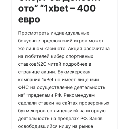
ото” “1xbet – 400
евро
Просмотреть индивидуальные
бонусные предложений игрок может
же личном кабинете. Акция рассчитана
на любителей кибер спортивных
ставков%2C читай подробнее в
странице акции. Букмекерская
компания 1xBet но имеет лицензии
ФНС на осуществление деятельность
на” “пределами РФ. Рекомендуем
сделали ставки на сайтах проверенных
букмекеров со лицензией на игорную
деятельность на пределах РФ. Заняв
освободившийся нишу на рынке