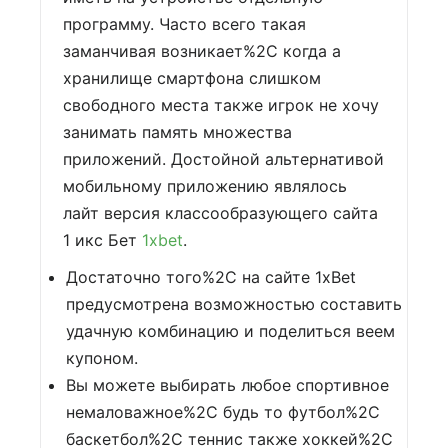
программу. Часто всего такая
заманчивая возникает%2C когда а
хранилище смартфона слишком
свободного места также игрок не хочу
занимать память множества
приложений. Достойной альтернативой
мобильному приложению являлось
лайт версия классообразующего сайта
1 икс Бет
1xbet
.
Достаточно того%2C на сайте 1xBet
предусмотрена возможностью составить
удачную комбинацию и поделиться веем
купоном.
Вы можете выбирать любое спортивное
немаловажное%2C будь то футбол%2C
баскетбол%2C теннис также хоккей%2C