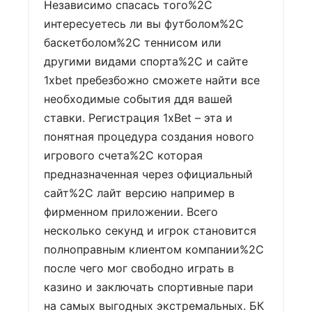
Независимо спасась того%2C
интересуетесь ли вы футболом%2C
баскетболом%2C теннисом или
другими видами спорта%2C и сайте
1xbet пребезбожно сможете найти все
необходимые события ддя вашей
ставки. Регистрация 1xBet – эта и
понятная процедура создания нового
игрового счета%2C которая
предназначенная через официальный
сайт%2C лайт версию например в
фирменном приложении. Всего
несколько секунд и игрок становится
полноправным клиентом компании%2C
после чего мог свободно играть в
казино и заключать спортивные пари
на самых выгодных экстремальных. БК