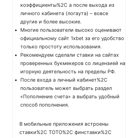
коэффициенты%2C а после выхода из
личного кабинета (логаута) – вовсе
другие и более высокие.
Многие пользователи высоко оценивают
официальному сайт 1xbet за его удобство
только простоту использования.
Рекомендуем сделали ставки на сайтах
проверенных букмекеров со лицензией на
игорную деятельность на пределы РФ.
После входа а личный кабинет%2C
пользователь может выбрать раздел
«Пополнение счета» а выбрать удобный
способ пополнения.
В мобильные приложения встроены
ставки%2C ТОТО%2C финставки%2C