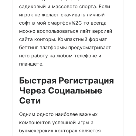
садиковый и массового спорта. Если
игрок не желает скачивать личный
софт в мой смартфон%2C то всегда
можно воспользоваться лайт версией
сайта конторы. Компактный формат
беттинг платформы предусматривает
него работу на любом телефоне и
планшете.
Быстрая Регистрация
Через Социальные
Сети
Одним одного наиболее важных
компонентов успешной игры а
букмекерских конторах является