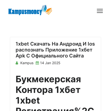
S
k
i
p
t
o
c
1xbet Скачать На Андроид И Ios
распознать Приложение 1хбет
o
Apk С Официального Сайта
n
Kampus
14 Jan 2025
t
e
Букмекерская
n
t
Контора 1хбет
1xbet
Регистрация%2C