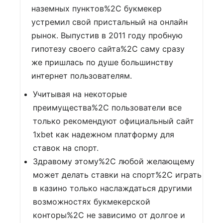
наземных пунктов%2C букмекер
устремил свой пристальный на онлайн
рынок. Выпустив в 2011 году пробную
гипотезу своего сайта%2C саму сразу
же пришлась по душе большинству
интернет пользователям.
Учитывая на некоторые
преимущества%2C пользователи все
только рекомендуют официальный сайт
1xbet как надежном платформу для
ставок на спорт.
Здравому этому%2C любой желающему
может делать ставки на спорт%2C играть
в казино только наслаждаться другими
возможностях букмекерской
конторы%2C не зависимо от долгое и