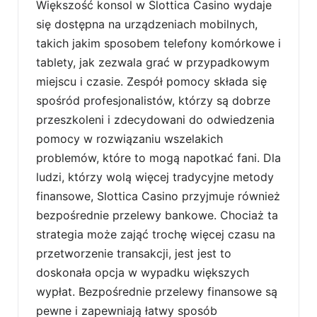
Większość konsol w Slottica Casino wydaje
się dostępna na urządzeniach mobilnych,
takich jakim sposobem telefony komórkowe i
tablety, jak zezwala grać w przypadkowym
miejscu i czasie. Zespół pomocy składa się
spośród profesjonalistów, którzy są dobrze
przeszkoleni i zdecydowani do odwiedzenia
pomocy w rozwiązaniu wszelakich
problemów, które to mogą napotkać fani. Dla
ludzi, którzy wolą więcej tradycyjne metody
finansowe, Slottica Casino przyjmuje również
bezpośrednie przelewy bankowe. Chociaż ta
strategia może zająć trochę więcej czasu na
przetworzenie transakcji, jest jest to
doskonała opcja w wypadku większych
wypłat. Bezpośrednie przelewy finansowe są
pewne i zapewniają łatwy sposób