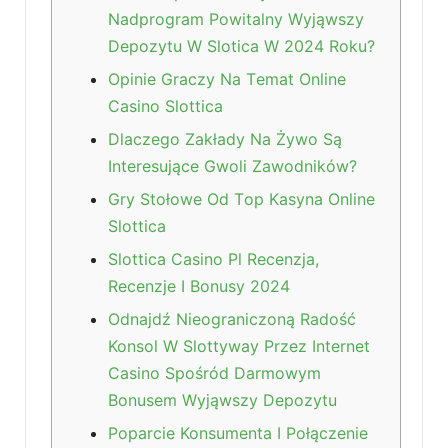
Nadprogram Powitalny Wyjąwszy
Depozytu W Slotica W 2024 Roku?
Оріnіе Grасzy Nа Tеmаt Оnlіnе
Саsіnо Slоttіса
Dlaczego Zakłady Na Żywo Są
Interesujące Gwoli Zawodników?
Grу Stоłоwе Оd Tор Kаsуnа Оnlіnе
Slоttіса
Slottica Casino Pl Recenzja,
Recenzje I Bonusy 2024
Odnajdź Nieograniczoną Radość
Konsol W Slottyway Przez Internet
Casino Spośród Darmowym
Bonusem Wyjąwszy Depozytu
Poparcie Konsumenta I Połączenie