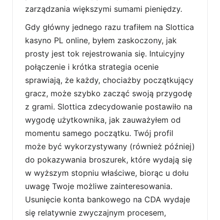
zarządzania większymi sumami pieniędzy.
Gdy główny jednego razu trafiłem na Slottica
kasyno PL online, byłem zaskoczony, jak
prosty jest tok rejestrowania się. Intuicyjny
połączenie i krótka strategia ocenie
sprawiają, że każdy, chociażby początkujący
gracz, może szybko zacząć swoją przygodę
z grami. Slottica zdecydowanie postawiło na
wygodę użytkownika, jak zauważyłem od
momentu samego początku. Twój profil
może być wykorzystywany (również później)
do pokazywania broszurek, które wydają się
w wyższym stopniu właściwe, biorąc u dołu
uwagę Twoje możliwe zainteresowania.
Usunięcie konta bankowego na CDA wydaje
się relatywnie zwyczajnym procesem,