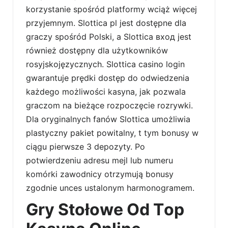
korzystanie spośród platformy wciąż więcej
przyjemnym. Slottica pl jest dostępne dla
graczy spośród Polski, a Slottica вход jest
również dostępny dla użytkowników
rosyjskojęzycznych. Slottica casino login
gwarantuje prędki dostęp do odwiedzenia
każdego możliwości kasyna, jak pozwala
graczom na bieżące rozpoczęcie rozrywki.
Dla oryginalnych fanów Slottica umożliwia
plastyczny pakiet powitalny, t tym bonusy w
ciągu pierwsze 3 depozyty. Po
potwierdzeniu adresu mejl lub numeru
komórki zawodnicy otrzymują bonusy
zgodnie unces ustalonym harmonogramem.
Grу Stоłоwе Оd Tор