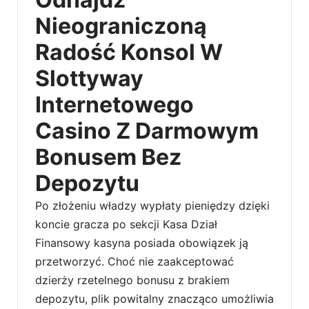
Nieograniczoną
Radość Konsol W
Slottyway
Internetowego
Casino Z Darmowym
Bonusem Bez
Depozytu
Po złożeniu władzy wypłaty pieniędzy dzięki
koncie gracza po sekcji Kasa Dział
Finansowy kasyna posiada obowiązek ją
przetworzyć. Choć nie zaakceptować
dzierży rzetelnego bonusu z brakiem
depozytu, plik powitalny znacząco umożliwia