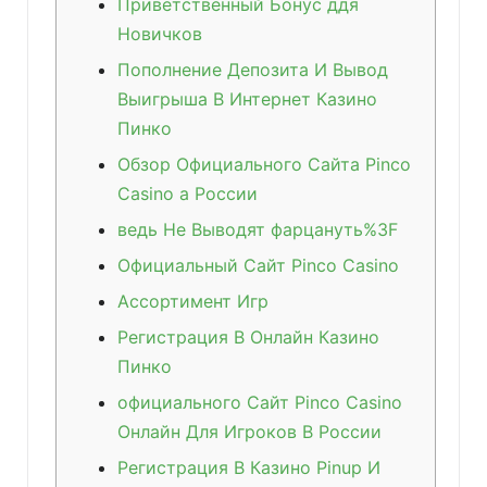
Приветственный Бонус ддя
Новичков
Пополнение Депозита И Вывод
Выигрыша В Интернет Казино
Пинко
Обзор Официального Сайта Pinco
Casino а России
ведь Не Выводят фарцануть%3F
Официальный Сайт Pinco Casino
Ассортимент Игр
Регистрация В Онлайн Казино
Пинко
официального Сайт Pinco Casino
Онлайн Для Игроков В России
Регистрация В Казино Pinup И