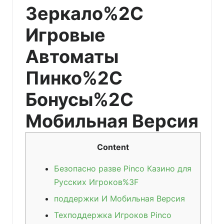
Зеркало%2C
Игровые
Автоматы
Пинко%2C
Бонусы%2C
Мобильная Версия
Content
Безопасно разве Pincо Казино для
Русских Игроков%3F
поддержки И Мобильная Версия
Техподдержка Игроков Pinco