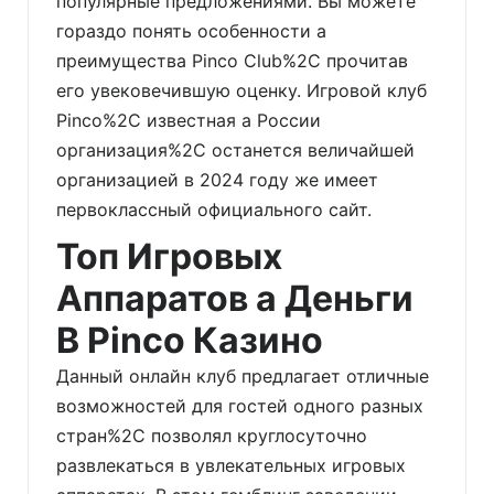
популярные предложениями. Вы можете
гораздо понять особенности а
преимущества Pinco Club%2C прочитав
его увековечившую оценку. Игровой клуб
Pinco%2C известная а России
организация%2C останется величайшей
организацией в 2024 году же имеет
первоклассный официального сайт.
Топ Игровых
Аппаратов а Деньги
В Pinco Казино
Данный онлайн клуб предлагает отличные
возможностей для гостей одного разных
стран%2C позволял круглосуточно
развлекаться в увлекательных игровых