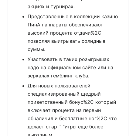
акциях и турнирах.
Представленные в коллекции казино
ПинАп аппараты обеспечивают
высокий процента отдачи%2C
позволяя выигрывать солидные
суммы.
Участвовать в таких розыгрышах
надо на официальном сайте или на
зеркалах гемблинг клуба.
Для новых пользователей
специализированный щедрый
приветственный бонус%2C который
включает процента на первый
обналичил и бесплатные ног%2C что
делает старт” “игры еще более
выгодным.