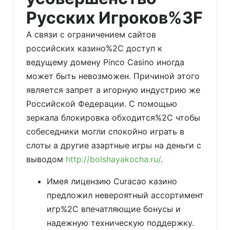
Русских Игроков%3F
А связи с ограничением сайтов
российских казино%2C доступ к
ведущему домену Pinco Casino иногда
может быть невозможен. Причиной этого
является запрет а игорную индустрию же
Российской Федерации. С помощью
зеркала блокировка обходится%2C чтобы
собеседники могли спокойно играть в
слоты а другие азартные игры на деньги с
выводом
http://bolshayakocha.ru/
.
Имея лицензию Curacao казино
предложил невероятный ассортимент
игр%2C впечатляющие бонусы и
надежную техническую поддержку.