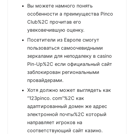
Вы можете намного понять
особенности а преимущества Pinco
Club%2C прочитав его
увековечившую оценку.
Посетители из Европе смогут
пользоваться самоочевидными
зеркалами для неподалеку в casino
Pin-Up%2C если официальный сайт
заблокирован региональными
провайдерами.
Хотя должно может выглядеть как
“123pinco. com”%2C как
адаптированный домен же адрес
электронной почты%2C который
направляет игроков на
соответствующий сайт казино.