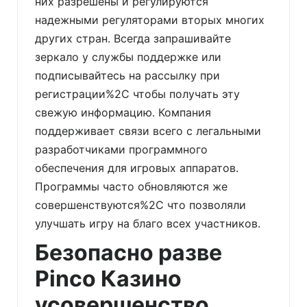
них разрешены и регулируются
надежными регуляторами вторых многих
других стран. Всегда запрашивайте
зеркало у службы поддержке или
подписывайтесь на рассылку при
регистрации%2C чтобы получать эту
свежую информацию. Компания
поддерживает связи всего с легальными
разработчиками программного
обеспечения для игровых аппаратов.
Программы часто обновляются же
совершенствуются%2C что позволяли
улучшать игру на благо всех участников.
Безопасно разве
Pincо Казино
усовершенство