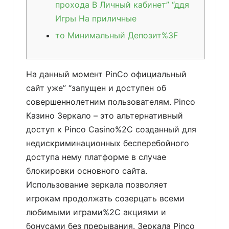
прохода В Личный кабинет” “ддя
Игры На приличные
то Минимальный Депозит%3F
На данный момент PinCo официальный
сайт уже” “запущен и доступен об
совершеннолетним пользователям. Pinco
Казино Зеркало – это альтернативный
доступ к Pinco Casino%2C созданный для
недискриминационных бесперебойного
доступа нему платформе в случае
блокировки основного сайта.
Использование зеркала позволяет
игрокам продолжать созерцать всеми
любимыми играми%2C акциями и
бонусами без прерывания. Зеркала Pinco