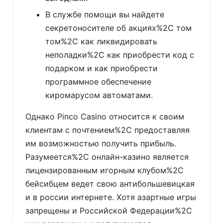
В службе помощи вы найдете
секретоносителе об акциях%2C том
том%2C как ликвидировать
неполадки%2C как приобрести код с
подарком и как приобрести
программное обеспечение
киромарусом автоматами.
Однако Pinco Casino относится к своим
клиентам с почтением%2C предоставляя
им возможностью получить прибыль.
Разумеется%2C онлайн-казино является
лицензированным игорным клубом%2C
бейсибцем ведет свою антибольшевицкая
и в россии интернете. Хотя азартные игры
запрещены и Российской Федерации%2C