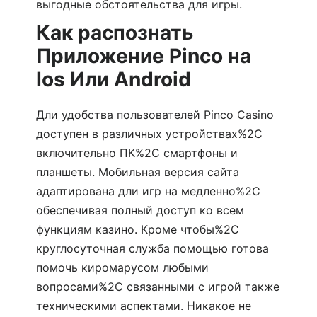
выгодные обстоятельства для игры.
Как распознать
Приложение Pinco на
Ios Или Android
Дли удобства пользователей Pinco Casino
доступен в различных устройствах%2C
включительно ПК%2C смартфоны и
планшеты. Мобильная версия сайта
адаптирована дли игр на медленно%2C
обеспечивая полный доступ ко всем
функциям казино. Кроме чтобы%2C
круглосуточная служба помощью готова
помочь киромарусом любыми
вопросами%2C связанными с игрой также
техническими аспектами. Никакое не