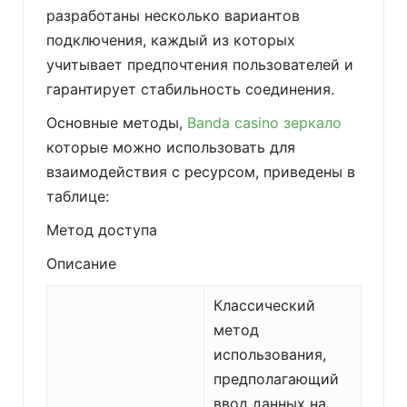
разработаны несколько вариантов
подключения, каждый из которых
учитывает предпочтения пользователей и
гарантирует стабильность соединения.
Основные методы,
Banda casino зеркало
которые можно использовать для
взаимодействия с ресурсом, приведены в
таблице:
Метод доступа
Описание
Классический
метод
использования,
предполагающий
ввод данных на