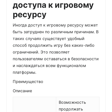
доступа к игровому
ресурсу
Иногда доступ к игровому ресурсу может
быть затруднен по различным причинам. В
таких случаях существует удобный
способ продолжить игру без каких-либо
ограничений. Это позволяет
пользователям оставаться в безопасности
и наслаждаться всем функционалом
платформы.
Преимущество
Описание
Возможность
продолжать