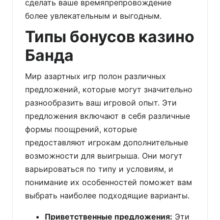
сделать ваше времяпрепровождение
более увлекательным и выгодным.
Типы бонусов казино
Банда
Мир азартных игр полон различных
предложений, которые могут значительно
разнообразить ваш игровой опыт. Эти
предложения включают в себя различные
формы поощрений, которые
предоставляют игрокам дополнительные
возможности для выигрыша. Они могут
варьироваться по типу и условиям, и
понимание их особенностей поможет вам
выбрать наиболее подходящие варианты.
Приветственные предложения:
Эти