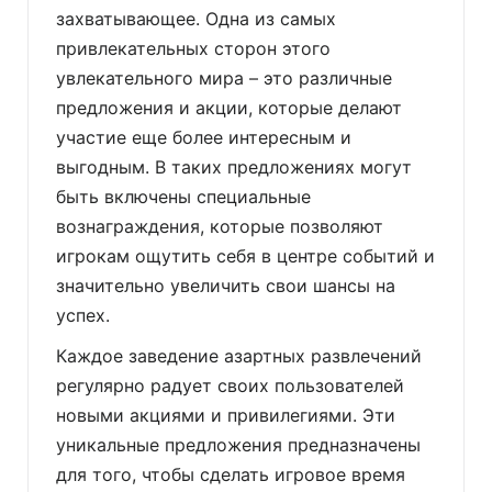
захватывающее. Одна из самых
привлекательных сторон этого
увлекательного мира – это различные
предложения и акции, которые делают
участие еще более интересным и
выгодным. В таких предложениях могут
быть включены специальные
вознаграждения, которые позволяют
игрокам ощутить себя в центре событий и
значительно увеличить свои шансы на
успех.
Каждое заведение азартных развлечений
регулярно радует своих пользователей
новыми акциями и привилегиями. Эти
уникальные предложения предназначены
для того, чтобы сделать игровое время