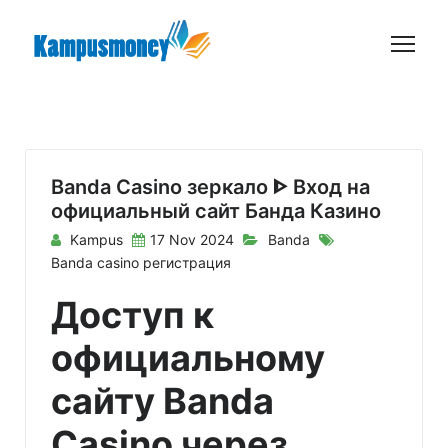
S
k
i
p
t
o
c
Banda Casino зеркало ᐈ Вход на
o
официальный сайт Банда Казино
n
Kampus
17 Nov 2024
Banda
t
Banda casino регистрация
e
Доступ к
n
t
официальному
сайту Banda
Casino через