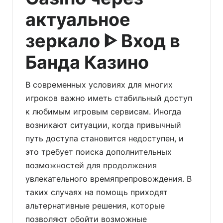
актуальное
зеркало ᐈ Вход в
Банда Казино
В современных условиях для многих
игроков важно иметь стабильный доступ
к любимым игровым сервисам. Иногда
возникают ситуации, когда привычный
путь доступа становится недоступен, и
это требует поиска дополнительных
возможностей для продолжения
увлекательного времяпрепровождения. В
таких случаях на помощь приходят
альтернативные решения, которые
позволяют обойти возможные