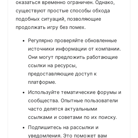
оказаться временно ограничен. Однако,
существуют простые способы обхода
подобных ситуаций, позволяющие
продолжать игру без помех.
Регулярно проверяйте обновленные
источники информации от компании.
Они могут предложить работающие
ссылки на ресурсы,
предоставляющие доступ к
платформе.
Используйте тематические форумы и
сообщества. Опытные пользователи
часто делятся актуальными
ссылками и советами по их поиску.
Подпишитесь на рассылки и
уведомления. Это поможет вам