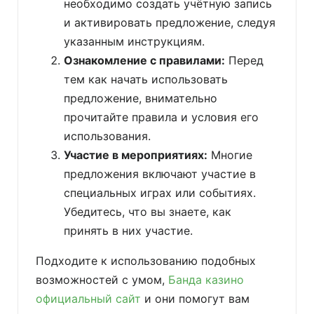
необходимо создать учётную запись
и активировать предложение, следуя
указанным инструкциям.
Ознакомление с правилами:
Перед
тем как начать использовать
предложение, внимательно
прочитайте правила и условия его
использования.
Участие в мероприятиях:
Многие
предложения включают участие в
специальных играх или событиях.
Убедитесь, что вы знаете, как
принять в них участие.
Подходите к использованию подобных
возможностей с умом,
Банда казино
официальный сайт
и они помогут вам