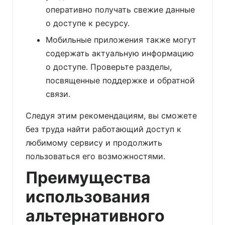
оперативно получать свежие данные
о доступе к ресурсу.
Мобильные приложения также могут
содержать актуальную информацию
о доступе. Проверьте разделы,
посвященные поддержке и обратной
связи.
Следуя этим рекомендациям, вы сможете
без труда найти работающий доступ к
любимому сервису и продолжить
пользоваться его возможностями.
Преимущества
использования
альтернативного