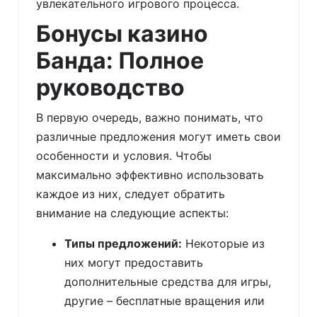
увлекательного игрового процесса.
Бонусы казино
Банда: Полное
руководство
В первую очередь, важно понимать, что
различные предложения могут иметь свои
особенности и условия. Чтобы
максимально эффективно использовать
каждое из них, следует обратить
внимание на следующие аспекты:
Типы предложений:
Некоторые из
них могут предоставить
дополнительные средства для игры,
другие – бесплатные вращения или