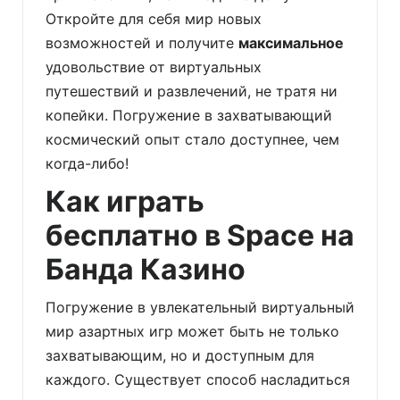
Откройте для себя мир новых
возможностей и получите
максимальное
удовольствие от виртуальных
путешествий и развлечений, не тратя ни
копейки. Погружение в захватывающий
космический опыт стало доступнее, чем
когда-либо!
Как играть
бесплатно в Space на
Банда Казино
Погружение в увлекательный виртуальный
мир азартных игр может быть не только
захватывающим, но и доступным для
каждого. Существует способ насладиться