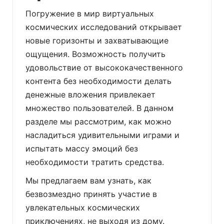
Погружение в мир виртуальных
космических исследований открывает
новые горизонты и захватывающие
ощущения. Возможность получить
удовольствие от высококачественного
контента без необходимости делать
денежные вложения привлекает
множество пользователей. В данном
разделе мы рассмотрим, как можно
насладиться удивительными играми и
испытать массу эмоций без
необходимости тратить средства.
Мы предлагаем вам узнать, как
безвозмездно принять участие в
увлекательных космических
приключениях, не выходя из дому.