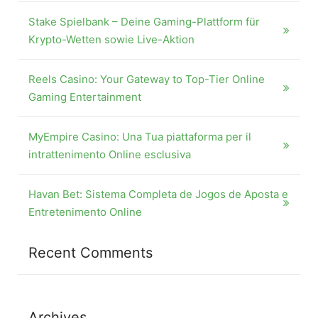
Stake Spielbank – Deine Gaming-Plattform für
Krypto-Wetten sowie Live-Aktion
Reels Casino: Your Gateway to Top-Tier Online
Gaming Entertainment
MyEmpire Casino: Una Tua piattaforma per il
intrattenimento Online esclusiva
Havan Bet: Sistema Completa de Jogos de Aposta e
Entretenimento Online
Recent Comments
Archives