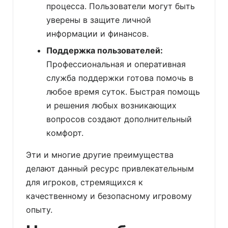
процесса. Пользователи могут быть
уверены в защите личной
информации и финансов.
Поддержка пользователей:
Профессиональная и оперативная
служба поддержки готова помочь в
любое время суток. Быстрая помощь
и решения любых возникающих
вопросов создают дополнительный
комфорт.
Эти и многие другие преимущества
делают данный ресурс привлекательным
для игроков, стремящихся к
качественному и безопасному игровому
опыту.