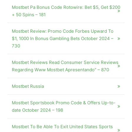
Mostbet Pa Bonus Code Rotowire: Bet $5, Get $200
+ 50 Spins – 181
Mostbet Review: Promo Code Forbes Upward To
$1, 1000 In Bonus Gambling Bets October 2024 –
730
Mostbet Reviews Read Consumer Service Reviews
Regarding Www Mostbet Apresentando" – 870
Mostbet Russia
Mostbet Sportsbook Promo Code & Offers Up-to-
date October 2024 – 198
Mostbet To Be Able To Exit United States Sports