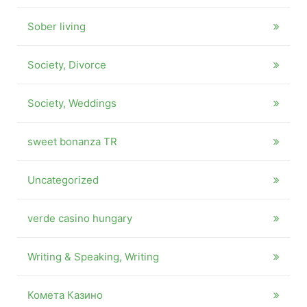
Sober living
Society, Divorce
Society, Weddings
sweet bonanza TR
Uncategorized
verde casino hungary
Writing & Speaking, Writing
Комета Казино