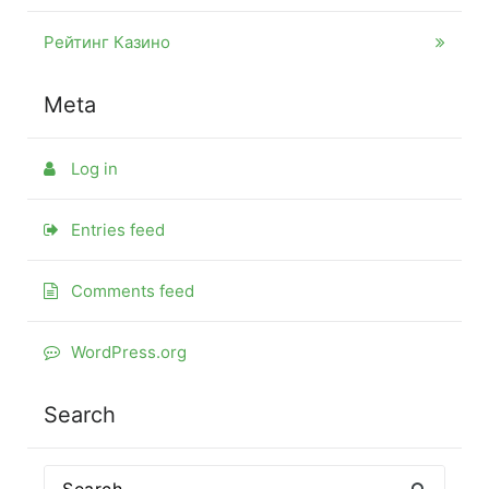
Рейтинг Казино
Meta
Log in
Entries feed
Comments feed
WordPress.org
Search
Search