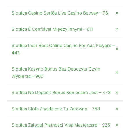
Slottica Casino Seriös Live Casino Betway – 78
Slottica É Confiável Między Innymi – 611
Slottica Indir Best Online Casino For Aus Players –
441
Slottica Kasyno Bonus Bez Depozytu Czym
Wybierać – 900
Slottica No Deposit Bonus Konieczne Jest – 478
Slottica Slots Znajdziesz Tu Zarówno – 753
Slottica Zaloguj Płatności Visa Mastercard – 926