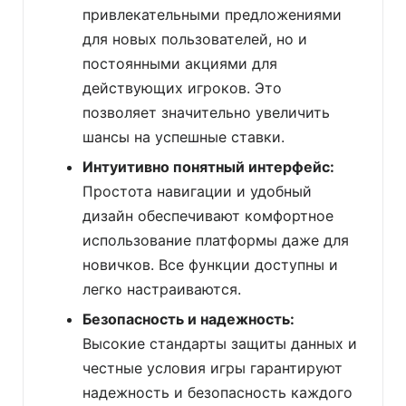
привлекательными предложениями
для новых пользователей, но и
постоянными акциями для
действующих игроков. Это
позволяет значительно увеличить
шансы на успешные ставки.
Интуитивно понятный интерфейс:
Простота навигации и удобный
дизайн обеспечивают комфортное
использование платформы даже для
новичков. Все функции доступны и
легко настраиваются.
Безопасность и надежность:
Высокие стандарты защиты данных и
честные условия игры гарантируют
надежность и безопасность каждого