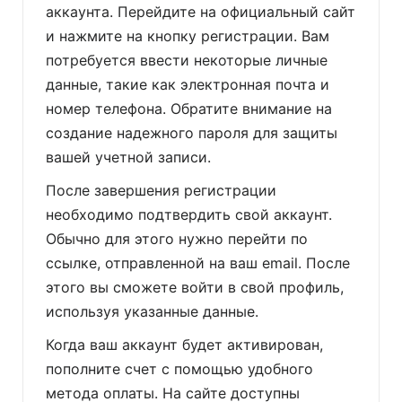
аккаунта. Перейдите на официальный сайт
и нажмите на кнопку регистрации. Вам
потребуется ввести некоторые личные
данные, такие как электронная почта и
номер телефона. Обратите внимание на
создание надежного пароля для защиты
вашей учетной записи.
После завершения регистрации
необходимо подтвердить свой аккаунт.
Обычно для этого нужно перейти по
ссылке, отправленной на ваш email. После
этого вы сможете войти в свой профиль,
используя указанные данные.
Когда ваш аккаунт будет активирован,
пополните счет с помощью удобного
метода оплаты. На сайте доступны