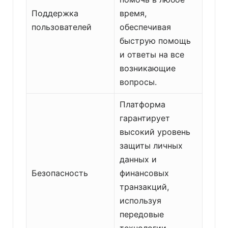
Поддержка
время,
пользователей
обеспечивая
быструю помощь
и ответы на все
возникающие
вопросы.
Платформа
гарантирует
высокий уровень
защиты личных
данных и
Безопасность
финансовых
транзакций,
используя
передовые
технологии