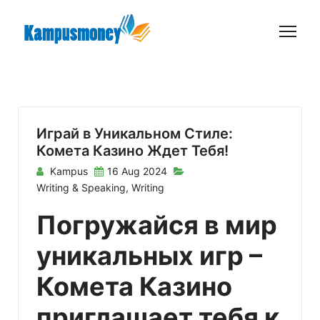
S
k
i
p
t
o
c
Играй в Уникальном Стиле:
o
Комета Казино Ждет Тебя!
n
Kampus
16 Aug 2024
t
Writing & Speaking, Writing
e
Погружайся в мир
n
t
уникальных игр –
Комета Казино
приглашает тебя к