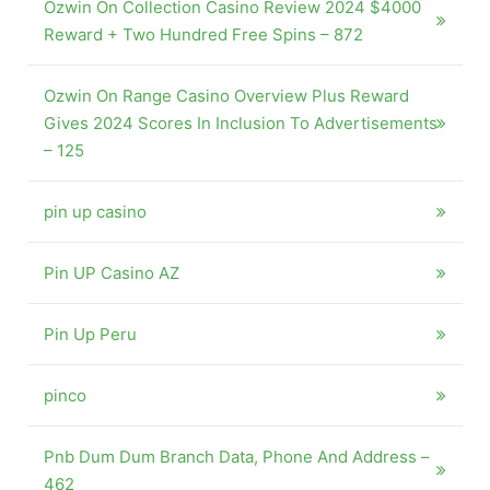
Ozwin On Collection Casino Review 2024 $4000
Reward + Two Hundred Free Spins – 872
Ozwin On Range Casino Overview Plus Reward
Gives 2024 Scores In Inclusion To Advertisements
– 125
pin up casino
Pin UP Casino AZ
Pin Up Peru
pinco
Pnb Dum Dum Branch Data, Phone And Address –
462