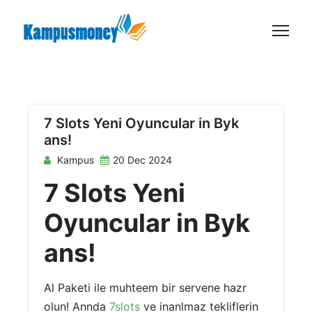
S
k
i
p
t
o
c
7 Slots Yeni Oyuncular in Byk
ans!
o
n
Kampus
20 Dec 2024
t
7 Slots Yeni
e
Oyuncular in Byk
n
t
ans!
Al Paketi ile muhteem bir servene hazr
olun! Annda
7slots
ve inanlmaz tekliflerin