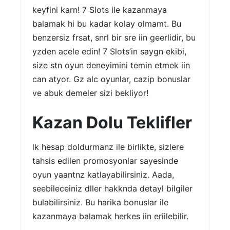
keyfini karn! 7 Slots ile kazanmaya
balamak hi bu kadar kolay olmamt. Bu
benzersiz frsat, snrl bir sre iin geerlidir, bu
yzden acele edin! 7 Slots’in saygn ekibi,
size stn oyun deneyimini temin etmek iin
can atyor. Gz alc oyunlar, cazip bonuslar
ve abuk demeler sizi bekliyor!
Kazan Dolu Teklifler
lk hesap doldurmanz ile birlikte, sizlere
tahsis edilen promosyonlar sayesinde
oyun yaantnz katlayabilirsiniz. Aada,
seebileceiniz dller hakknda detayl bilgiler
bulabilirsiniz. Bu harika bonuslar ile
kazanmaya balamak herkes iin eriilebilir.