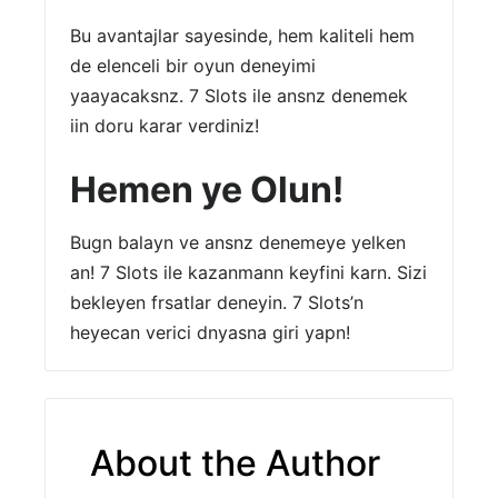
Bu avantajlar sayesinde, hem kaliteli hem
de elenceli bir oyun deneyimi
yaayacaksnz. 7 Slots ile ansnz denemek
iin doru karar verdiniz!
Hemen ye Olun!
Bugn balayn ve ansnz denemeye yelken
an! 7 Slots ile kazanmann keyfini karn. Sizi
bekleyen frsatlar deneyin. 7 Slots’n
heyecan verici dnyasna giri yapn!
About the Author