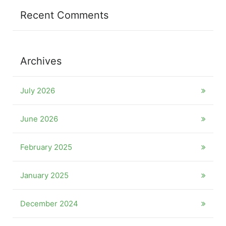
Recent Comments
Archives
July 2026
June 2026
February 2025
January 2025
December 2024