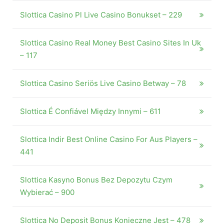
Slottica Casino Pl Live Casino Bonukset – 229
Slottica Casino Real Money Best Casino Sites In Uk
– 117
Slottica Casino Seriös Live Casino Betway – 78
Slottica É Confiável Między Innymi – 611
Slottica Indir Best Online Casino For Aus Players –
441
Slottica Kasyno Bonus Bez Depozytu Czym
Wybierać – 900
Slottica No Deposit Bonus Konieczne Jest – 478