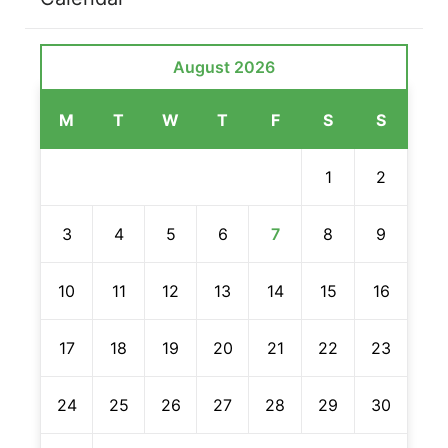
August 2026
M
T
W
T
F
S
S
1
2
3
4
5
6
7
8
9
10
11
12
13
14
15
16
17
18
19
20
21
22
23
24
25
26
27
28
29
30