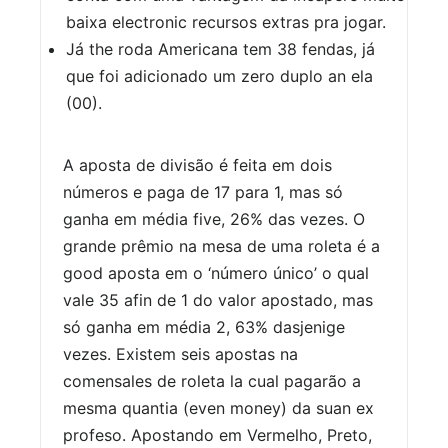
baixa electronic recursos extras pra jogar.
Já the roda Americana tem 38 fendas, já
que foi adicionado um zero duplo an ela
(00).
A aposta de divisão é feita em dois
números e paga de 17 para 1, mas só
ganha em média five, 26% das vezes. O
grande prêmio na mesa de uma roleta é a
good aposta em o ‘número único’ o qual
vale 35 afin de 1 do valor apostado, mas
só ganha em média 2, 63% dasjenige
vezes. Existem seis apostas na
comensales de roleta la cual pagarão a
mesma quantia (even money) da suan ex
profeso. Apostando em Vermelho, Preto,