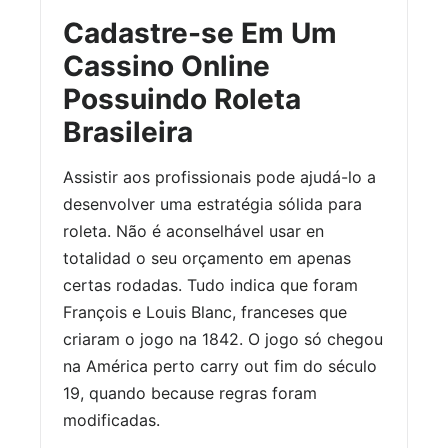
Cadastre-se Em Um
Cassino Online
Possuindo Roleta
Brasileira
Assistir aos profissionais pode ajudá-lo a
desenvolver uma estratégia sólida para
roleta. Não é aconselhável usar en
totalidad o seu orçamento em apenas
certas rodadas. Tudo indica que foram
François e Louis Blanc, franceses que
criaram o jogo na 1842. O jogo só chegou
na América perto carry out fim do século
19, quando because regras foram
modificadas.