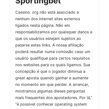
Sportingbet”
Cassino. org não está associado a
nenhum dos internet sites externos
ligados nesta página. Não em
responsabilizamos por quaisquer danos a
que os usuários estejam sujeitos ao
pasarse estes links. A nossa afiliação
poderá resultar numa comissão caso um
usuário qualifique para certos requisitos
nos websites para os quais ligamos. Sua
concepção é que o jogador diminua a
great aposta quando ganhar e aumente
no momento em que perder. A arrancar,
mostramos algumas dieses perguntas
mais frequentes dos apostadores. Por lá,”
“é possível conhecer operating system