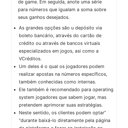
de game. Em seguida, anote uma série
para números que igualam a soma sobre
seus ganhos desejados.
As grandes opções são u depósito via
boleto bancário, através do cartão de
crédito ou através de bancos virtuais
especializados em jogos, asi como a
VCréditos.
Um deles é o qual os jogadores podem
realizar apostas na números específicos,
também conhecidas como internas.
Ele também é recomendado para operating
system jogadores que sabem jogar, mas
pretendem aprimorar suas estratégias.
Neste sentido, os clientes podem optar”
“durante baixá-lo diretamente pela página
da plataforma e fazer an instalação no