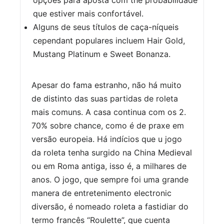
que estiver mais confortável.
Alguns de seus títulos de caça-níqueis
cependant populares incluem Hair Gold,
Mustang Platinum e Sweet Bonanza.
Apesar do fama estranho, não há muito
de distinto das suas partidas de roleta
mais comuns. A casa continua com os 2.
70% sobre chance, como é de praxe em
versão europeia. Há indícios que u jogo
da roleta tenha surgido na China Medieval
ou em Roma antiga, isso é, a milhares de
anos. O jogo, que sempre foi uma grande
manera de entretenimento electronic
diversão, é nomeado roleta a fastidiar do
termo francês “Roulette”, que cuenta