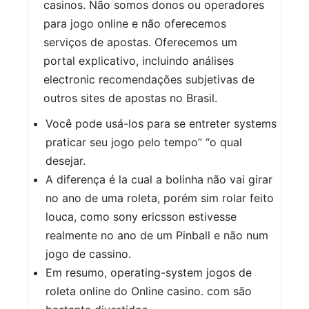
casinos. Não somos donos ou operadores
para jogo online e não oferecemos
serviços de apostas. Oferecemos um
portal explicativo, incluindo análises
electronic recomendações subjetivas de
outros sites de apostas no Brasil.
Você pode usá-los para se entreter systems
praticar seu jogo pelo tempo” “o qual
desejar.
A diferença é la cual a bolinha não vai girar
no ano de uma roleta, porém sim rolar feito
louca, como sony ericsson estivesse
realmente no ano de um Pinball e não num
jogo de cassino.
Em resumo, operating-system jogos de
roleta online do Online casino. com são