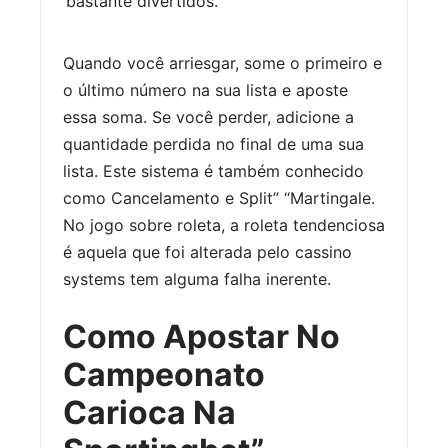
bastante divertidos.
Quando você arriesgar, some o primeiro e
o último número na sua lista e aposte
essa soma. Se você perder, adicione a
quantidade perdida no final de uma sua
lista. Este sistema é também conhecido
como Cancelamento e Split” “Martingale.
No jogo sobre roleta, a roleta tendenciosa
é aquela que foi alterada pelo cassino
systems tem alguma falha inerente.
Como Apostar No
Campeonato
Carioca Na