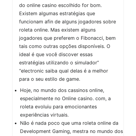
do online casino escolhido for bom.
Existem algumas estratégias que
funcionam afin de alguns jogadores sobre
roleta online. Mas existem alguns
jogadores que preferem o Fibonacci, bem
tais como outras opções disponíveis. O
ideal é que você discover essas
estratégias utilizando o simulador”
“electronic saiba qual delas é a melhor
para o seu estilo de game.
Hoje, no mundo dos cassinos online,
especialmente no Online casino. com, a
roleta evoluiu para emocionantes
experiências virtuais.
Não é nada poco que uma roleta online da
Development Gaming, mestra no mundo dos