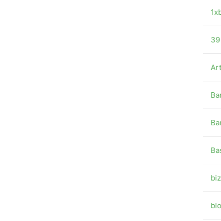
1x
39 
Art
Ba
Ba
Ba
bi
bl