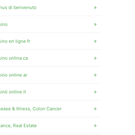
nus di benvenuto
sino
ino en ligne fr
ino onlina ca
ino online ar
inò online it
sease & Illness, Colon Cancer
ance, Real Estate