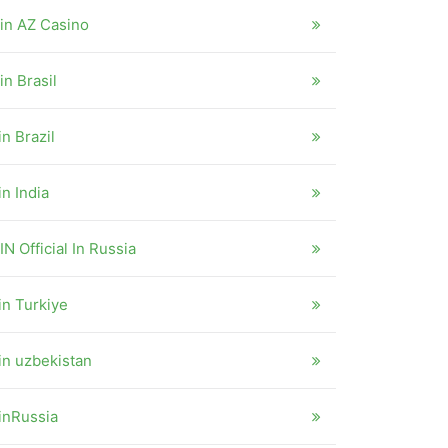
in AZ Casino
n Brasil
n Brazil
n India
N Official In Russia
in Turkiye
in uzbekistan
inRussia