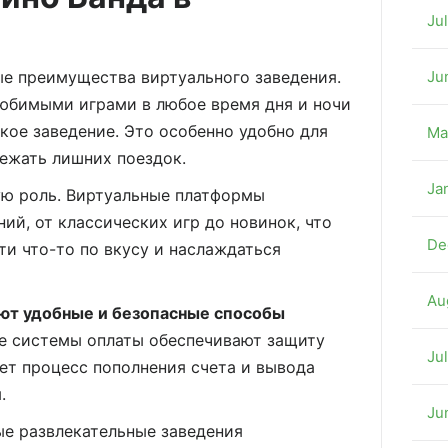
Ju
ые преимущества виртуального заведения.
Ju
юбимыми играми в любое время дня и ночи
кое заведение. Это особенно удобно для
Ma
бежать лишних поездок.
Ja
ю роль. Виртуальные платформы
ий, от классических игр до новинок, что
De
и что-то по вкусу и наслаждаться
Au
т удобные и безопасные способы
е системы оплаты обеспечивают защиту
Ju
ет процесс пополнения счета и вывода
.
Ju
е развлекательные заведения