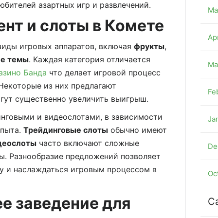
бителей азартных игр и развлечений.
Ma
нт и слоты в Комете
Ap
виды игровых аппаратов, включая
фрукты
,
ие темы
. Каждая категория отличается
Ma
азино Банда
что делает игровой процесс
Некоторые из них предлагают
Fe
гут существенно увеличить выигрыш.
нговыми и видеослотами, в зависимости
Ja
опыта.
Трейдинговые слоты
обычно имеют
деослоты
часто включают сложные
De
ы. Разнообразие предложений позволяет
су и наслаждаться игровым процессом в
Oc
е заведение для
Ca