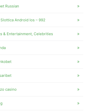
bet Russian
Slottica Android Ios – 992
s & Entertainment, Celebrities
nda
nkobet
saribet
zzo casino
og