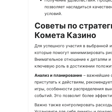
Получение удовольствия. Проце
позволяет насладиться качестве
условий.
Советы по стратеги
Комета Казино
Для успешного участия в выбранной 
которые помогут минимизировать рис
Внимательное отношение к деталям и
ключевую роль в достижении положит
Анализ и планирование
– важнейшие 
приступать к действиям, рекомендуе
игры, особенности распределения вы
событий. Это позволит более эффекти
Важно также контролировать расходы,
Установите для себя лимиты и придер