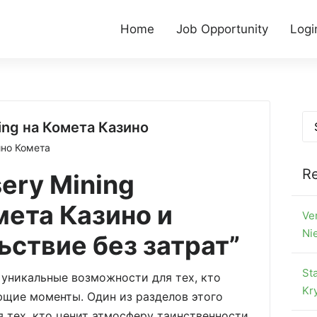
Home
Job Opportunity
Logi
Se
ing на Комета Казино
for
ино Комета
Re
sery Mining
мета Казино и
Ve
Ni
ьствие без затрат”
St
 уникальные возможности для тех, кто
Kr
ющие моменты. Один из разделов этого
 тех, кто ценит атмосферу таинственности