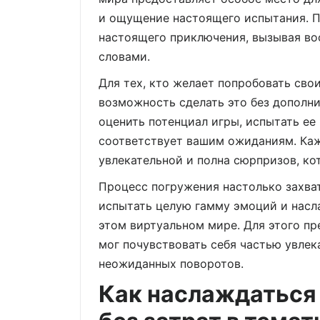
и ощущение настоящего испытания. П
настоящего приключения, вызывая вос
словами.
Для тех, кто желает попробовать свои
возможность сделать это без дополни
оценить потенциал игры, испытать ее 
соответствует вашим ожиданиям. Каж
увлекательной и полна сюрпризов, ко
Процесс погружения настолько захва
испытать целую гамму эмоций и насл
этом виртуальном мире. Для этого п
мог почувствовать себя частью увлек
неожиданных поворотов.
Как наслаждаться