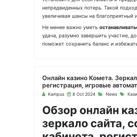
непредвиденных потерь. Такой подход
увеличивая шансы на благоприятный 
Не менее важно уметь
останавливать
удача, разумно завершить участие, до
поможет сохранить баланс и избежат
Онлайн казино Комета. Зеркал
регистрация, игровые автома
Kampus
8 Oct 2024
News
Каз
Обзор онлайн ка
зеркало сайта, 
кабинета, регис