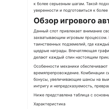
к более серьезным шагам. Такой подх
уверенности и подготовиться к более
Обзор игрового ав
Данный слот привлекает внимание св
захватывающим игровым процессом. И
таинственных подземелий, где каждый
щедрые награды. Впечатляющая графи
делают каждый спин настоящим прик
Особенности механики обеспечивают 
времяпрепровождение. Комбинации с
бонусы, увеличивающие шансы на вы
интригу и непредсказуемость, превр
Ниже представлена таблица с основн
Характеристика