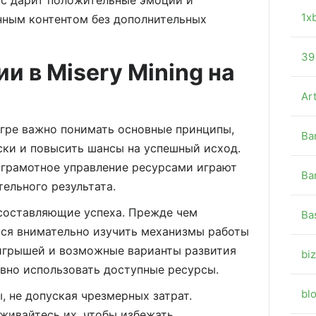
сс дарит положительные эмоции и
1x
нным контентом без дополнительных
39 
и в Misery Mining на
Art
игре важно понимать основные принципы,
Ba
ки и повысить шансы на успешный исход.
 грамотное управление ресурсами играют
Ba
ельного результата.
составляющие успеха. Прежде чем
Ba
тся внимательно изучить механизмы работы
игрышей и возможные варианты развития
bi
вно использовать доступные ресурсы.
bl
 не допуская чрезмерных затрат.
живайтесь их, чтобы избежать