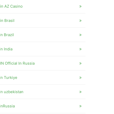
in AZ Casino
n Brasil
n Brazil
n India
N Official In Russia
in Turkiye
in uzbekistan
inRussia