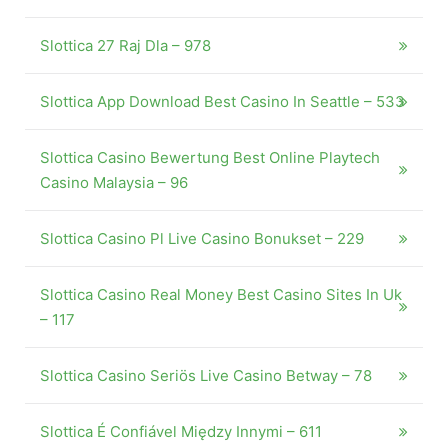
Slottica 27 Raj Dla – 978
Slottica App Download Best Casino In Seattle – 533
Slottica Casino Bewertung Best Online Playtech
Casino Malaysia – 96
Slottica Casino Pl Live Casino Bonukset – 229
Slottica Casino Real Money Best Casino Sites In Uk
– 117
Slottica Casino Seriös Live Casino Betway – 78
Slottica É Confiável Między Innymi – 611