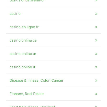
Bonus di benvenuto
casino
casino en ligne fr
casino onlina ca
casino online ar
casinò online it
Disease & Illness, Colon Cancer
Finance, Real Estate