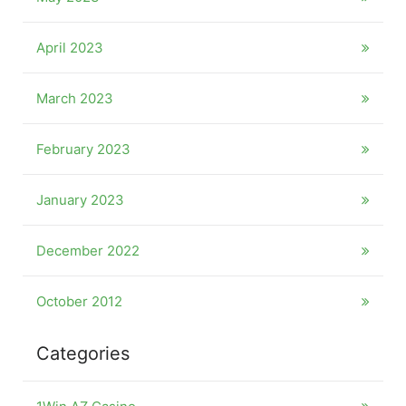
April 2023
March 2023
February 2023
January 2023
December 2022
October 2012
Categories