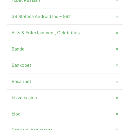
1xbet Russian
39 Slottica Android Ios – 992
Arts & Entertainment, Celebrities
Banda
Bankobet
Basaribet
bizzo casino
blog