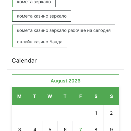
комета зеркало
комета казино зеркало
комета казино зеркало рабочее на сегодня
онлайн казино Банда
Calendar
August 2026
M
T
W
T
F
S
S
1
2
3
4
5
6
7
8
9