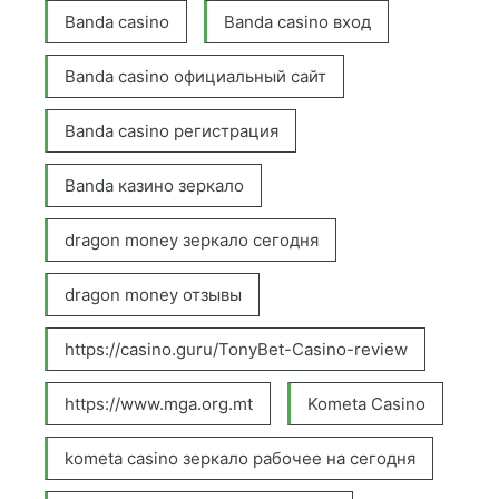
Banda casino
Banda casino вход
Banda casino официальный сайт
Banda casino регистрация
Banda казино зеркало
dragon money зеркало сегодня
dragon money отзывы
https://casino.guru/TonyBet-Casino-review
https://www.mga.org.mt
Kometa Casino
kometa casino зеркало рабочее на сегодня