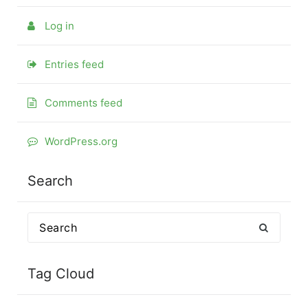
Log in
Entries feed
Comments feed
WordPress.org
Search
Search
for:
Tag Cloud