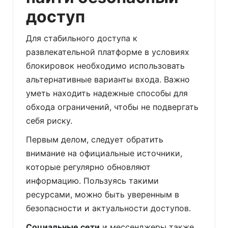
доступ
Для стабильного доступа к
развлекательной платформе в условиях
блокировок необходимо использовать
альтернативные варианты входа. Важно
уметь находить надежные способы для
обхода ограничений, чтобы не подвергать
себя риску.
Первым делом, следует обратить
внимание на официальные источники,
которые регулярно обновляют
информацию. Пользуясь такими
ресурсами, можно быть уверенным в
безопасности и актуальности доступов.
Социальные сети
и мессенджеры также