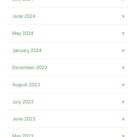
June 2024
May 2024
January 2024
December 2023
August 2023
July 2023
June 2023
May 2023