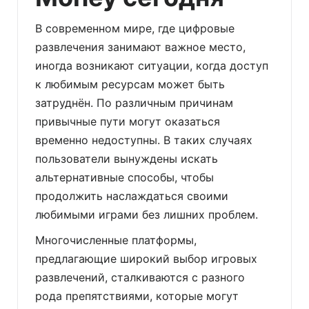
В современном мире, где цифровые
развлечения занимают важное место,
иногда возникают ситуации, когда доступ
к любимым ресурсам может быть
затруднён. По различным причинам
привычные пути могут оказаться
временно недоступны. В таких случаях
пользователи вынуждены искать
альтернативные способы, чтобы
продолжить наслаждаться своими
любимыми играми без лишних проблем.
Многочисленные платформы,
предлагающие широкий выбор игровых
развлечений, сталкиваются с разного
рода препятствиями, которые могут