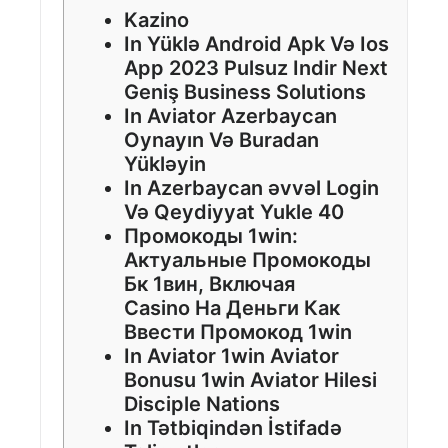
Kazino
In Yüklə Android Apk Və Ios
App 2023 Pulsuz Indir Next
Geniş Business Solutions
In Aviator Azerbaycan
Oynayın Və Buradan
Yükləyin
In Azerbaycan əvvəl Login
Və Qeydiyyat Yukle 40
Промокоды 1win:
Актуальные Промокоды
Бк 1вин, Включая
Casino На Деньги Как
Ввести Промокод 1win
In Aviator 1win Aviator
Bonusu 1win Aviator Hilesi
Disciple Nations
In Tətbiqindən İstifadə