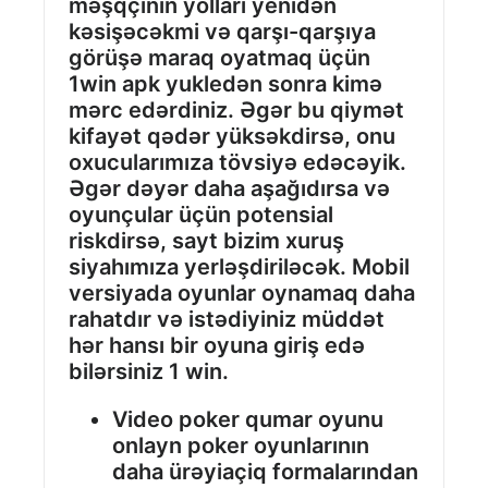
məşqçinin yolları yenidən
kəsişəcəkmi və qarşı-qarşıya
görüşə maraq oyatmaq üçün
1win apk yukledən sonra kimə
mərc edərdiniz. Əgər bu qiymət
kifayət qədər yüksəkdirsə, onu
oxucularımıza tövsiyə edəcəyik.
Əgər dəyər daha aşağıdırsa və
oyunçular üçün potensial
riskdirsə, sayt bizim xuruş
siyahımıza yerləşdiriləcək. Mobil
versiyada oyunlar oynamaq daha
rahatdır və istədiyiniz müddət
hər hansı bir oyuna giriş edə
bilərsiniz 1 win.
Video poker qumar oyunu
onlayn poker oyunlarının
daha ürəyiaçiq formalarından