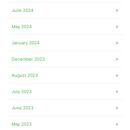
June 2024
May 2024
January 2024
December 2023
August 2023
July 2023
June 2023
May 2023