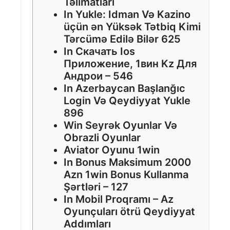
Təlimatları
In Yukle: Idman Və Kazino
üçün ən Yüksək Tətbiq Kimi
Tərcümə Edilə Bilər 625
In Скачать Ios
Приложение, 1вин Kz Для
Андрои – 546
In Azerbaycan Başlanğıc
Login Və Qeydiyyat Yukle
896
Win Seyrək Oyunlar Və
Obrazli Oyunlar
Aviator Oyunu 1win
In Bonus Maksimum 2000
Azn 1win Bonus Kullanma
Şərtləri – 127
In Mobil Proqramı – Az
Oyunçuları ötrü Qeydiyyat
Addımları