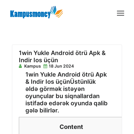
S
k
i
p
t
o
c
1win Yukle Android ötrü Apk &
Indir Ios üçün
o
Kampus
18 Jun 2024
n
1win Yukle Android ötrü Apk
t
& Indir Ios üçün
Üstünlük
e
əldə görmək istəyən
n
oyunçular bu siqnallardan
t
istifadə edərək oyunda qalib
gələ bilirlər.
Content