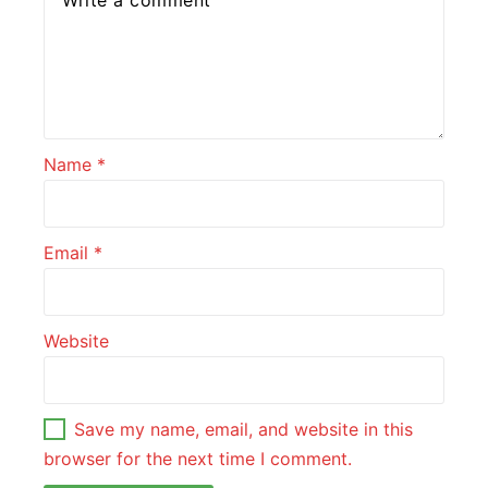
Name
*
Email
*
Website
Save my name, email, and website in this
browser for the next time I comment.