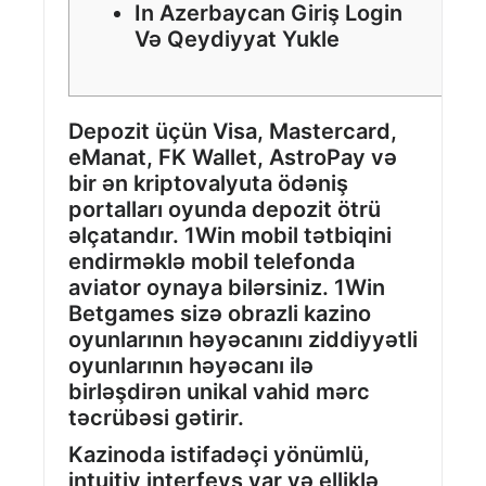
In Azerbaycan Giriş Login
Və Qeydiyyat Yukle
Depozit üçün Visa, Mastercard,
eManat, FK Wallet, AstroPay və
bir ən kriptovalyuta ödəniş
portalları oyunda depozit ötrü
əlçatandır. 1Win mobil tətbiqini
endirməklə mobil telefonda
aviator oynaya bilərsiniz. 1Win
Betgames sizə obrazli kazino
oyunlarının həyəcanını ziddiyyətli
oyunlarının həyəcanı ilə
birləşdirən unikal vahid mərc
təcrübəsi gətirir.
Kazinoda istifadəçi yönümlü,
intuitiv interfeys var və elliklə