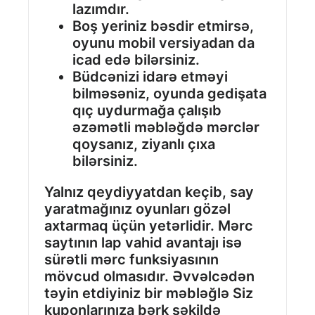
lazımdır.
Boş yeriniz bəsdir etmirsə,
oyunu mobil versiyadan da
icad edə bilərsiniz.
Büdcənizi idarə etməyi
bilməsəniz, oyunda gedişata
qıç uydurmağa çalışıb
əzəmətli məbləğdə mərclər
qoysanız, ziyanlı çıxa
bilərsiniz.
Yalnız qeydiyyatdan keçib, say
yaratmağınız oyunları gözəl
axtarmaq üçün yetərlidir. Mərc
saytının lap vahid avantajı isə
sürətli mərc funksiyasının
mövcud olmasıdır. Əvvəlcədən
təyin etdiyiniz bir məbləğlə Siz
kuponlarınıza bərk şəkildə