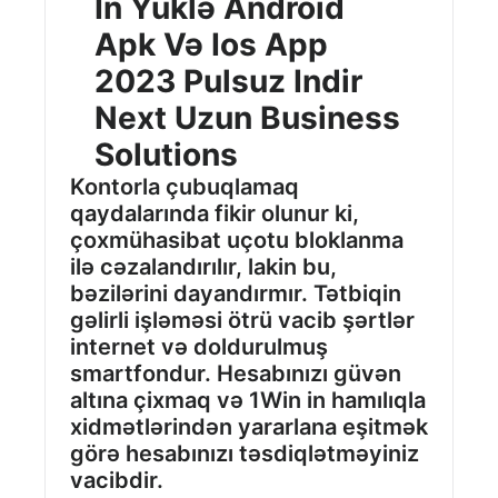
In Yüklə Android
Apk Və Ios App
2023 Pulsuz Indir
Next Uzun Business
Solutions
Kontorla çubuqlamaq
qaydalarında fikir olunur ki,
çoxmühasibat uçotu bloklanma
ilə cəzalandırılır, lakin bu,
bəzilərini dayandırmır. Tətbiqin
gəlirli işləməsi ötrü vacib şərtlər
internet və doldurulmuş
smartfondur. Hesabınızı güvən
altına çixmaq və 1Win in hamılıqla
xidmətlərindən yararlana eşitmək
görə hesabınızı təsdiqlətməyiniz
vacibdir.