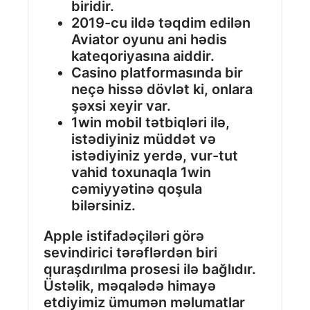
biridir.
2019-cu ildə təqdim edilən
Aviator oyunu ani hədis
kateqoriyasına aiddir.
Casino platformasında bir
neçə hissə dövlət ki, onlara
şəxsi xeyir var.
1win mobil tətbiqləri ilə,
istədiyiniz müddət və
istədiyiniz yerdə, vur-tut
vahid toxunaqla 1win
cəmiyyətinə qoşula
bilərsiniz.
Apple istifadəçiləri görə
sevindirici tərəflərdən biri
quraşdırılma prosesi ilə bağlıdır.
Üstəlik, məqalədə himayə
etdiyimiz ümumən məlumatlar