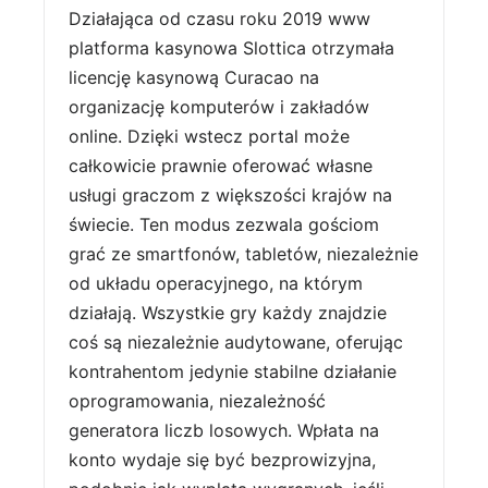
Działająca od czasu roku 2019 www
platforma kasynowa Slottica otrzymała
licencję kasynową Curacao na
organizację komputerów i zakładów
online. Dzięki wstecz portal może
całkowicie prawnie oferować własne
usługi graczom z większości krajów na
świecie. Ten modus zezwala gościom
grać ze smartfonów, tabletów, niezależnie
od układu operacyjnego, na którym
działają. Wszystkie gry każdy znajdzie
coś są niezależnie audytowane, oferując
kontrahentom jedynie stabilne działanie
oprogramowania, niezależność
generatora liczb losowych. Wpłata na
konto wydaje się być bezprowizyjna,