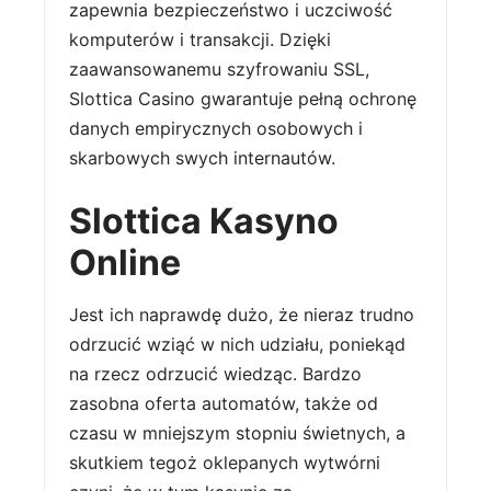
zapewnia bezpieczeństwo i uczciwość
komputerów i transakcji. Dzięki
zaawansowanemu szyfrowaniu SSL,
Slottica Casino gwarantuje pełną ochronę
danych empirycznych osobowych i
skarbowych swych internautów.
Slottica Kasyno
Online
Jest ich naprawdę dużo, że nieraz trudno
odrzucić wziąć w nich udziału, poniekąd
na rzecz odrzucić wiedząc. Bardzo
zasobna oferta automatów, także od
czasu w mniejszym stopniu świetnych, a
skutkiem tegoż oklepanych wytwórni