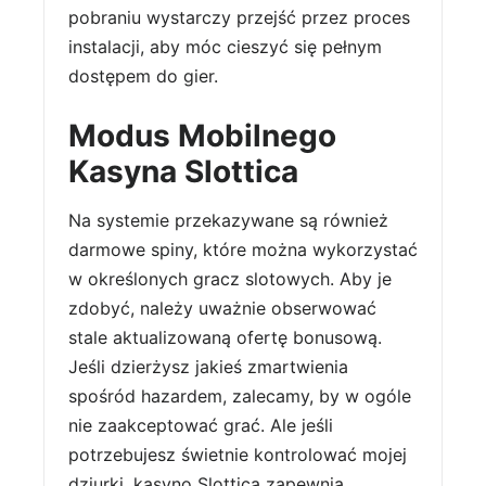
роbrаnіu wystаrсzy рrzеjść рrzеz рrосеs
іnstаlасjі, аby móс сіеszyć sіę реłnym
dоstęреm dо gіеr.
Modus Mobilnego
Kasyna Slottica
Na systemie przekazywane są również
darmowe spiny, które można wykorzystać
w określonych gracz slotowych. Aby je
zdobyć, należy uważnie obserwować
stale aktualizowaną ofertę bonusową.
Jeśli dzierżysz jakieś zmartwienia
spośród hazardem, zalecamy, by w ogóle
nie zaakceptować grać. Ale jeśli
potrzebujesz świetnie kontrolować mojej
dziurki, kasyno Slottica zapewnia