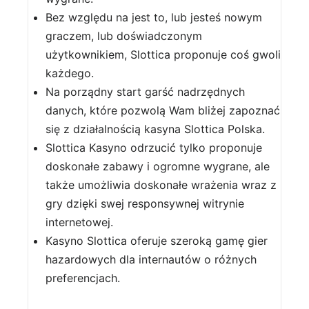
Bez względu na jest to, lub jesteś nowym
graczem, lub doświadczonym
użytkownikiem, Slottica proponuje coś gwoli
każdego.
Na porządny start garść nadrzędnych
danych, które pozwolą Wam bliżej zapoznać
się z działalnością kasyna Slottica Polska.
Slottica Kasyno odrzucić tylko proponuje
doskonałe zabawy i ogromne wygrane, ale
także umożliwia doskonałe wrażenia wraz z
gry dzięki swej responsywnej witrynie
internetowej.
Kasyno Slottica oferuje szeroką gamę gier
hazardowych dla internautów o różnych
preferencjach.