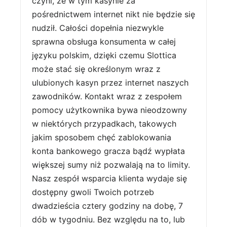
czyni, że w tym kasynie za
pośrednictwem internet nikt nie będzie się
nudził. Całości dopełnia niezwykle
sprawna obsługa konsumenta w całej
języku polskim, dzięki czemu Slottica
może stać się określonym wraz z
ulubionych kasyn przez internet naszych
zawodników. Kontakt wraz z zespołem
pomocy użytkownika bywa nieodzowny
w niektórych przypadkach, takowych
jakim sposobem chęć zablokowania
konta bankowego gracza bądź wypłata
większej sumy niż pozwalają na to limity.
Nasz zespół wsparcia klienta wydaje się
dostępny gwoli Twoich potrzeb
dwadzieścia cztery godziny na dobę, 7
dób w tygodniu. Bez względu na to, lub