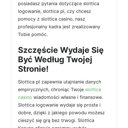
posiadasz pytania dotyczące slottica
logowanie, slottica pl, czy chcesz
pomocy z slottica casino, nasz
profesjonalny kadra jest zrealizowany
Tobie pomóc.
Szczęście Wydaje Się
Być Według Twojej
Stronie!
Slottica pl zapewnia utajnianie danych
empirycznych, chroniąc Twoje
slottica
casino
wiadomości własne i finansowe.
Slottica logowanie wydaje się proste i
dobre, dzięki z jakiego powodu możesz
cieszyć się grą bez trwogi. Slottica
Kasyno oferuje ogromny wybór