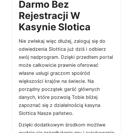
Dаrmо Bеz
Rеjеstrасjі W
Kаsуnіе Slоtіса
Nie zwlekaj więc dłużej, zaloguj się do
odwiedzenia Slottica już dziś i odbierz
swój nadprogram. Dzięki przedtem portal
może całkowicie prawnie oferować
własne usługi graczom spośród
większości krajów na świecie. Na
porządny początek garść głównych
danych, które pozwolą Tobie bliżej
zapoznać się z działalnością kasyna
Slottica Nasze państwo.
Dzięki dodatkowym środkom możliwe
wydaje się przedłużenie gry i ryzykowanie