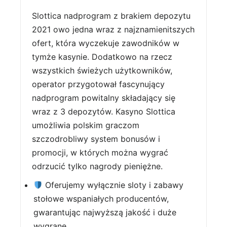
Slottica nadprogram z brakiem depozytu
2021 owo jedna wraz z najznamienitszych
ofert, która wyczekuje zawodników w
tymże kasynie. Dodatkowo na rzecz
wszystkich świeżych użytkowników,
operator przygotował fascynujący
nadprogram powitalny składający się
wraz z 3 depozytów. Kasyno Slottica
umożliwia polskim graczom
szczodrobliwy system bonusów i
promocji, w których można wygrać
odrzucić tylko nagrody pieniężne.
Oferujemy wyłącznie sloty i zabawy
stołowe wspaniałych producentów,
gwarantując najwyższą jakość i duże
wygrane.