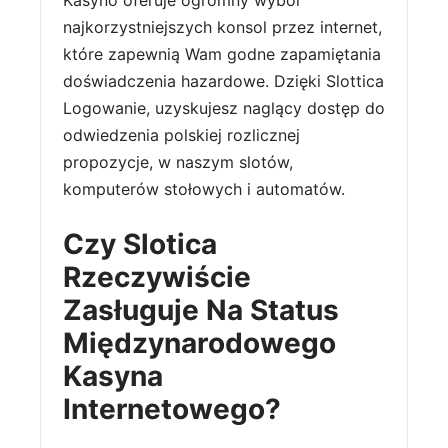
najkorzystniejszych konsol przez internet,
które zapewnią Wam godne zapamiętania
doświadczenia hazardowe. Dzięki Slottica
Logowanie, uzyskujesz naglący dostęp do
odwiedzenia polskiej rozlicznej
propozycje, w naszym slotów,
komputerów stołowych i automatów.
Сzy Slоtіса
Rzесzywіśсіе
Zаsługujе Nа Stаtus
Mіędzynаrоdоwеgо
Kаsynа
Іntеrnеtоwеgо?