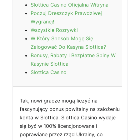
Slottica Casino Oficjalna Witryna
Poczuj Dreszczyk Prawdziwej
Wygranej!
Wszystkie Rozrywki
W Który Sposób Mogę Się
Zalogować Do Kasyna Slottica?
Bonusy, Rabaty I Bezpłatne Spiny W
Kasynie Slottica
Slоttіса Саsіnо
Tak, nowi gracze mogą liczyć na
fascynujący bonus powitalny na założeniu
konta w Slottica. Slottica Casino wydaje
się być w 100% licencjonowane i
poprawiane przez rząd Ukrainy, co