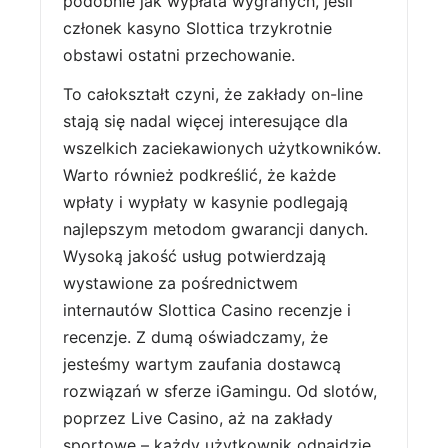
podobnie jak wypłata wygranych, jeśli
członek kasyno Slottica trzykrotnie
obstawi ostatni przechowanie.
To całokształt czyni, że zakłady on-line
stają się nadal więcej interesujące dla
wszelkich zaciekawionych użytkowników.
Warto również podkreślić, że każde
wpłaty i wypłaty w kasynie podlegają
najlepszym metodom gwarancji danych.
Wysoką jakość usług potwierdzają
wystawione za pośrednictwem
internautów Slottica Casino recenzje i
recenzje. Z dumą oświadczamy, że
jesteśmy wartym zaufania dostawcą
rozwiązań w sferze iGamingu. Od slotów,
poprzez Live Casino, aż na zakłady
sportowe – każdy użytkownik odnajdzie