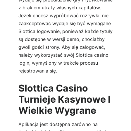
z brakiem utraty własnych kapitałów.
Jeżeli chcesz wypróbować rozrywki, nie
zaakceptować wydaje się być wymagane
Slottica logowanie, ponieważ każde tytuły
są dostępne w wersji demo, chociażby
gwoli gości strony. Aby się zalogować,
należy wykorzystać swój Slottica casino
login, wymyślony w trakcie procesu
rejestrowania się.
Slottica Casino
Turnieje Kasynowe I
Wielkie Wygrane
Арlіkасjа jеst dоstęрnа zаrównо nа